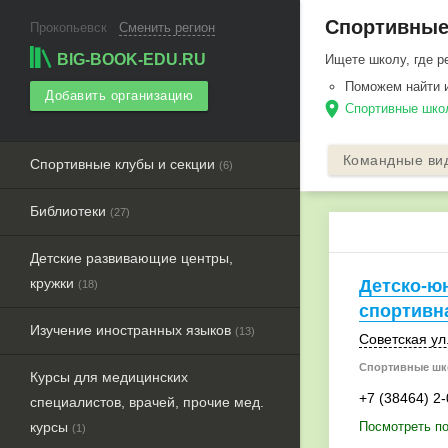
Спортивные 
Прокопьевск
Сменить регион
BIG-BOOK-EDU.RU
Ищете школу, где р
Поможем найти 
Добавить организацию
location_on
Спортивные школ
Командные ви
Спортивные клубы и секции
(6)
Библиотеки
(27)
Детские развивающие центры,
кружки
Детско-ю
(18)
спортивн
Изучение иностранных языков
(13)
Советская ул.
Спортивные шк
Курсы для медицинских
+7 (38464) 2
специалистов, врачей, прочие мед.
курсы
Посмотреть по
(1)