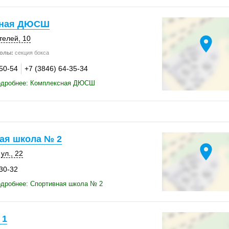
сная ДЮСШ
location_on
телей, 10
олы:
секция бокса
-50-54
+7 (3846) 64-35-34
одробнее: Комплексная ДЮСШ
ая школа № 2
location_on
ул., 22
-30-32
одробнее: Спортивная школа № 2
 1