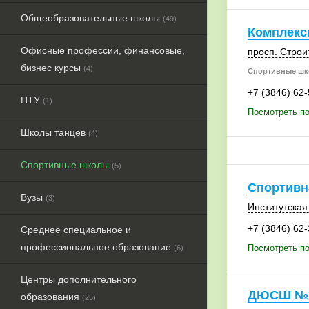
Общеобразовательные школы
(49)
Комплек
Офисные профессии, финансовые,
просп. Строи
бизнес курсы
(4)
Спортивные шк
+7 (3846) 62
ПТУ
(1)
Посмотреть п
Школы танцев
(4)
Спортивные школы
(5)
Спортивн
Вузы
(3)
Институтская 
+7 (3846) 62
Среднее специальное и
профессиональное образование
Посмотреть п
(6)
Центры дополнительного
ДЮСШ №
образования
(25)