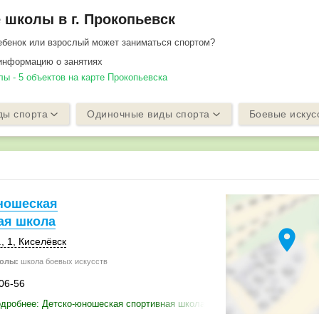
школы в г. Прокопьевск
ебенок или взрослый может заниматься спортом?
информацию о занятиях
ы - 5 объектов на карте Прокопьевска
ды спорта
Одиночные виды спорта
Боевые искус
ношеская
ая школа
location_on
, 1
,
Киселёвск
олы:
школа боевых искусств
-06-56
дробнее: Детско-юношеская спортивная школа