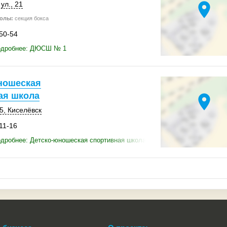
location_on
ул., 21
олы:
секция бокса
-50-54
одробнее: ДЮСШ № 1
ношеская
ая школа
location_on
5
,
Киселёвск
11-16
дробнее: Детско-юношеская спортивная школа